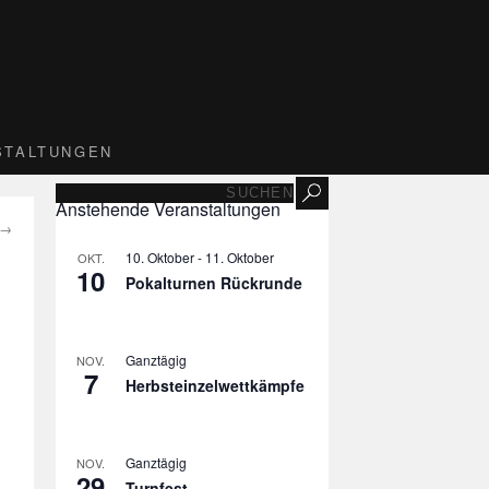
STALTUNGEN
Anstehende Veranstaltungen
→
10. Oktober
-
11. Oktober
OKT.
10
Pokalturnen Rückrunde
m
Ganztägig
NOV.
7
Herbsteinzelwettkämpfe
Ganztägig
NOV.
29
Turnfest