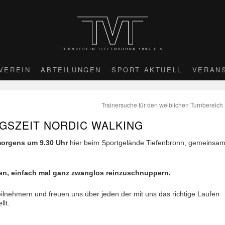
VEREIN
ABTEILUNGEN
SPORT AKTUELL
VERAN
Trainersuche für den weiblichen Turnbereich
GSZEIT NORDIC WALKING
orgens um 9.30 Uhr
hier beim Sportgelände Tiefenbronn, gemeinsa
en, einfach mal ganz zwanglos reinzuschnuppern.
eilnehmern und freuen uns über jeden der mit uns das richtige Laufen
lt.