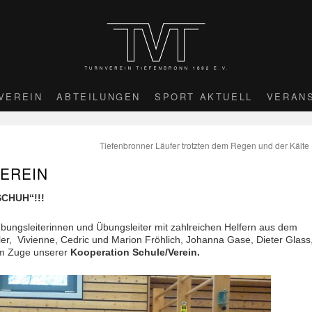
VEREIN
ABTEILUNGEN
SPORT AKTUELL
VERAN
Tiefenbronner Läufer trotzten dem Regen und der Kälte
EREIN
SCHUH“!!!
Übungsleiterinnen und Übungsleiter mit zahlreichen Helfern aus dem
er, Vivienne, Cedric und Marion Fröhlich, Johanna Gase, Dieter Glass
 im Zuge unserer
Kooperation Schule/Verein.