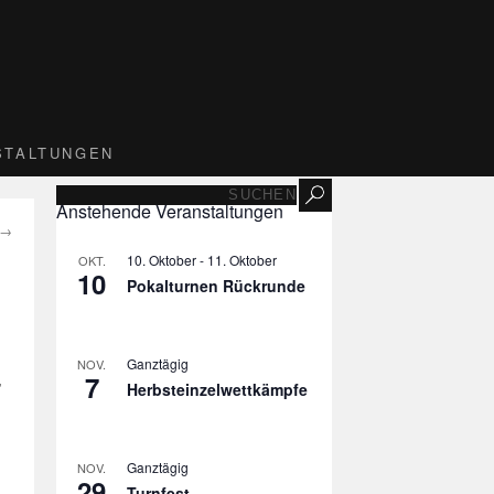
STALTUNGEN
Anstehende Veranstaltungen
→
10. Oktober
-
11. Oktober
OKT.
10
Pokalturnen Rückrunde
Ganztägig
NOV.
7
,
Herbsteinzelwettkämpfe
Ganztägig
NOV.
29
Turnfest