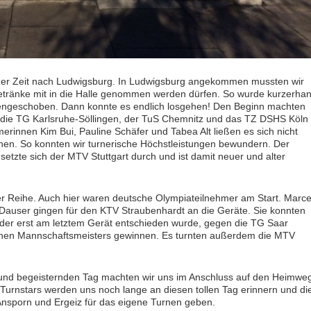
rzer Zeit nach Ludwigsburg. In Ludwigsburg angekommen mussten wir
Getränke mit in die Halle genommen werden dürfen. So wurde kurzerha
chengeschoben. Dann konnte es endlich losgehen! Den Beginn machten
, die TG Karlsruhe-Söllingen, der TuS Chemnitz und das TZ DSHS Köln
erinnen Kim Bui, Pauline Schäfer und Tabea Alt ließen es sich nicht
ehen. So konnten wir turnerische Höchstleistungen bewundern. Der
etzte sich der MTV Stuttgart durch und ist damit neuer und alter
r Reihe. Auch hier waren deutsche Olympiateilnehmer am Start. Marce
Dauser gingen für den KTV Straubenhardt an die Geräte. Sie konnten
er erst am letztem Gerät entschieden wurde, gegen die TG Saar
schen Mannschaftsmeisters gewinnen. Es turnten außerdem die MTV
und begeisternden Tag machten wir uns im Anschluss auf den Heimwe
Turnstars werden uns noch lange an diesen tollen Tag erinnern und di
nsporn und Ergeiz für das eigene Turnen geben.