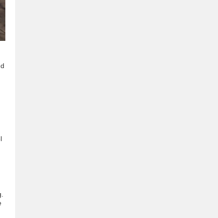
nd
l
g.
e