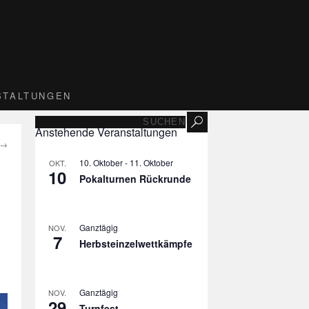
STALTUNGEN
Anstehende Veranstaltungen
→
10. Oktober
-
11. Oktober
OKT.
10
Pokalturnen Rückrunde
Ganztägig
NOV.
7
Herbsteinzelwettkämpfe
Ganztägig
NOV.
29
Turnfest