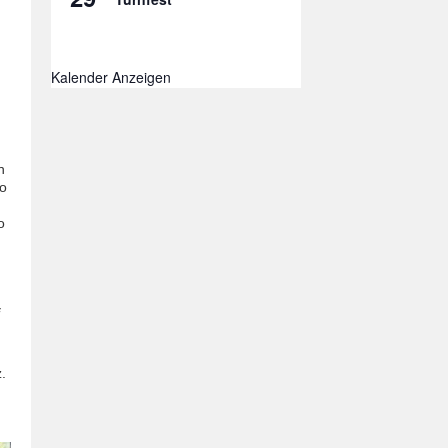
Kalender Anzeigen
n
So
o
.