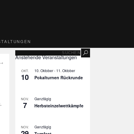
STALTUNGEN
Anstehende Veranstaltungen
→
10. Oktober
-
11. Oktober
OKT.
10
Pokalturnen Rückrunde
Ganztägig
NOV.
7
,
Herbsteinzelwettkämpfe
Ganztägig
NOV.
29
Turnfest