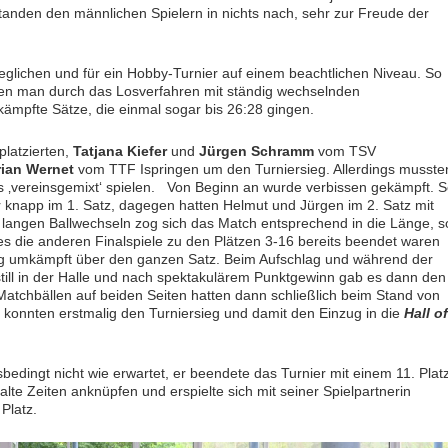
anden den männlichen Spielern in nichts nach, sehr zur Freude der
glichen und für ein Hobby-Turnier auf einem beachtlichen Niveau. So
enen man durch das Losverfahren mit ständig wechselnden
kämpfte Sätze, die einmal sogar bis 26:28 gingen.
platzierten,
Tatjana Kiefer
und
Jürgen Schramm
vom TSV
rian Wernet
vom TTF Ispringen um den Turniersieg. Allerdings musste
ds ‚vereinsgemixt‘ spielen. Von Beginn an wurde verbissen gekämpft. 
r knapp im 1. Satz, dagegen hatten Helmut und Jürgen im 2. Satz mit
langen Ballwechseln zog sich das Match entsprechend in die Länge, s
s die anderen Finalspiele zu den Plätzen 3-16 bereits beendet waren
ng umkämpft über den ganzen Satz. Beim Aufschlag und während der
ll in der Halle und nach spektakulärem Punktgewinn gab es dann den
Matchbällen auf beiden Seiten hatten dann schließlich beim Stand von
konnten erstmalig den Turniersieg und damit den Einzug in die
Hall of
sbedingt nicht wie erwartet, er beendete das Turnier mit einem 11. Platz
lte Zeiten anknüpfen und erspielte sich mit seiner Spielpartnerin
Platz.