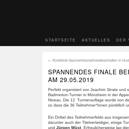
STARTSEITE
AKTUELLES
DER 
←
Rückblick Gaumehrkampfmeisterschaften in Huc
SPANNENDES FINALE BEI
AM 29.05.2019
Perfekt organisiert von Joachim Strate und 
Badminton-Turnier in Mönsheim in der Appe
Niveau. Die 12. Turnierauflage wurde von 
so dass die 36 Teilnehmer*innen pünktlich 
Ein Drittel des Teilnehmerfelds aus insgesa
darunter auch der Titelverteidiger, einige 
und
Jürgen Wüst
. Erfreulicherweise lag d