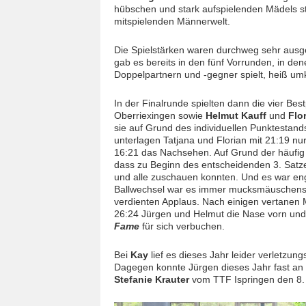
hübschen und stark aufspielenden Mädels st
mitspielenden Männerwelt.
Die Spielstärken waren durchweg sehr ausge
gab es bereits in den fünf Vorrunden, in d
Doppelpartnern und -gegner spielt, heiß um
In der Finalrunde spielten dann die vier Best
Oberriexingen sowie
Helmut Kauff
und
Flo
sie auf Grund des individuellen Punktestan
unterlagen Tatjana und Florian mit 21:19 nu
16:21 das Nachsehen. Auf Grund der häufig 
dass zu Beginn des entscheidenden 3. Satze
und alle zuschauen konnten. Und es war e
Ballwechsel war es immer mucksmäuschensti
verdienten Applaus. Nach einigen vertanen 
26:24 Jürgen und Helmut die Nase vorn und 
Fame
für sich verbuchen.
Bei
Kay
lief es dieses Jahr leider verletzung
Dagegen konnte Jürgen dieses Jahr fast an a
Stefanie Krauter
vom TTF Ispringen den 8. 