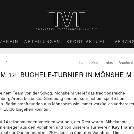
VEREIN
ABTEILUNGEN
SPORT AKTUELL
VERAN
henfeld
Landeskinderturnfest in Bruchsal
M 12. BUCHELE-TURNIER IN MÖNSHEIM
seinem Team von der Spvgg. Mönsheim verlief das traditionsreiche
nberg Arena bei bester Stimmung und auf sehr hohem sportlichem
den Badmintonfreunden aus Mönsheim wie immer vorzüglich vorbereitet
um 18:30 losgehen konnten.
mt 14 teilnehmenden Vereinen war neu, der Rest waren ‚Altbekannte‘,
Turniersieger aus den Vorjahren und von unserem Turnverein
Kay Frahm
iesmal der Damenanteil mit 25% deutlich über den Vorjahren. Die