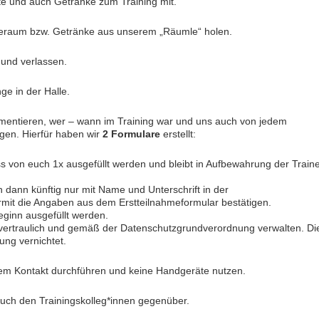
te und auch Getränke zum Training mit.
eraum bzw. Getränke aus unserem „Räumle“ holen.
n und verlassen.
ge in der Halle.
umentieren, wer – wann im Training war und uns auch von jedem
egen. Hierfür haben wir
2 Formulare
erstellt:
 von euch 1x ausgefüllt werden und bleibt in Aufbewahrung der Train
 dann künftig nur mit Name und Unterschrift in der
ermit die Angaben aus dem Erstteilnahmeformular bestätigen.
eginn ausgefüllt werden.
 vertraulich und gemäß der Datenschutzgrundverordnung verwalten. Di
ng vernichtet.
hem Kontakt durchführen und keine Handgeräte nutzen.
 auch den Trainingskolleg*innen gegenüber.