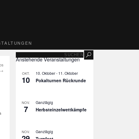
STALTUNGEN
Anstehende Veranstaltungen
bs
→
10. Oktober
-
11. Oktober
OKT.
10
Pokalturnen Rückrunde
Ganztägig
NOV.
7
Herbsteinzelwettkämpfe
n
Ganztägig
NOV.
29
Turnfest