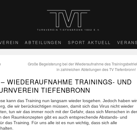
VEREIN
ABTEILUNGEN
SPORT AKTUELL
VERAN
n
Große Begeisterung bei der Wiederaufnahme des Trainingsbetrie
in zahlreichen Abteilungen des TV Tiefenbronn!
! – WIEDERAUFNAHME TRAININGS- UND
URNVEREIN TIEFENBRONN
se kann das Training nun langsam wieder losgehen. Jedoch haben wir
, die wir berücksichtigen müssen, damit sich das Virus nicht wieder
arten, tun wir das immer noch mit der Gefahr, dass sich Menschen in de
en den Raumkonzepten gibt es auch entsprechende Abstands- und
as Training. Für uns alle ist es nun wichtig, dass sich alle
halten.