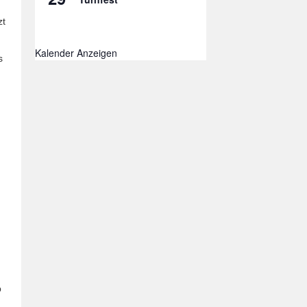
zt
Kalender Anzeigen
s
,
b