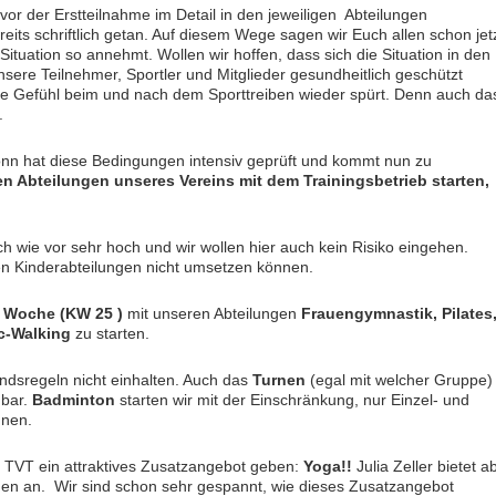
or der Erstteilnahme im Detail in den jeweiligen Abteilungen
its schriftlich getan. Auf diesem Wege sagen wir Euch allen schon jet
e Situation so annehmt. Wollen wir hoffen, dass sich die Situation in den
ere Teilnehmer, Sportler und Mitglieder gesundheitlich geschützt
ute Gefühl beim und nach dem Sporttreiben wieder spürt. Denn auch da
.
onn hat diese Bedingungen intensiv geprüft und kommt nun zu
en Abteilungen unseres Vereins mit dem Trainingsbetrieb starten,
ch wie vor sehr hoch und wir wollen hier auch kein Risiko eingehen.
en Kinderabteilungen nicht umsetzen können.
r Woche (KW 25 )
mit unseren Abteilungen
Frauengymnastik, Pilates
c-Walking
zu starten.
ndsregeln nicht einhalten. Auch das
Turnen
(egal mit welcher Gruppe)
hbar.
Badminton
starten wir mit der Einschränkung, nur Einzel- und
nnen.
m TVT ein attraktives Zusatzangebot geben:
Yoga!!
Julia Zeller bietet a
nen an. Wir sind schon sehr gespannt, wie dieses Zusatzangebot