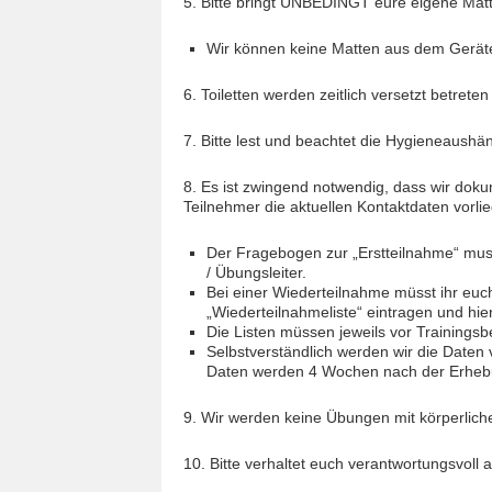
5. Bitte bringt UNBEDINGT eure eigene Mat
Wir können keine Matten aus dem Gerät
6. Toiletten werden zeitlich versetzt betrete
7. Bitte lest und beachtet die Hygieneaushän
8. Es ist zwingend notwendig, dass wir dok
Teilnehmer die aktuellen Kontaktdaten vorli
Der Fragebogen zur „Erstteilnahme“ muss
/ Übungsleiter.
Bei einer Wiederteilnahme müsst ihr euch
„Wiederteilnahmeliste“ eintragen und hi
Die Listen müssen jeweils vor Trainingsb
Selbstverständlich werden wir die Daten
Daten werden 4 Wochen nach der Erhebu
9. Wir werden keine Übungen mit körperlic
10. Bitte verhaltet euch verantwortungsvoll