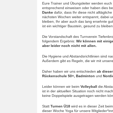
Eure Trainer und Übungsleiter werden euch v
entsprechend einweisen oder haben dies bere
Danke
dafür, dass Ihr diese nicht alltäglich
nächsten Wochen weiter entspannt, dabei uns
bleiben, Ihr aber auch das lang ersehnte g
ist ein wichtiger Baustein, gesund zu bleiben
Die Vorstandschaft des Turnverein Tiefenbr
folgendem Ergebnis:
Wir können mit einig
aber leider noch nicht mit allen.
Die Hygiene und Abstandsrichtlinien sind na
Außerdem gibt es Regeln, die wir mit unser
Daher haben wir uns entschieden
ab diese
Rückenschule 50+, Badminton
und
Nordi
Leider können wir beim
Volleyball
die Absta
ist in der aktuellen Situation noch nicht mac
keine Doppelspiele ausgetragen werden kö
Statt
Turnen Ü18
wird es in dieser Zeit bei
dieser Woche Yoga für unsere Mitglieder*in