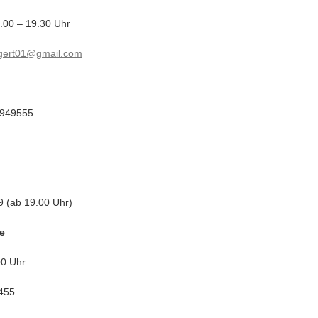
7.00 – 19.30 Uhr
rgert01@gmail.com
4 949555
9 (ab 19.00 Uhr)
e
00 Uhr
455