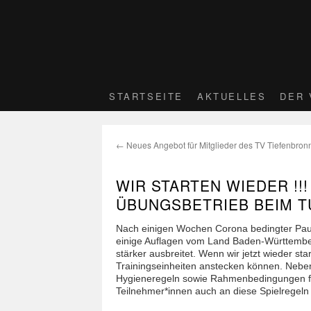
STARTSEITE
AKTUELLES
DER 
←
Neues Angebot für Mitglieder des TV Tiefenbron
WIR STARTEN WIEDER !!
ÜBUNGSBETRIEB BEIM T
Nach einigen Wochen Corona bedingter Pau
einige Auflagen vom Land Baden-Württemberg
stärker ausbreitet. Wenn wir jetzt wieder st
Trainingseinheiten anstecken können. Neb
Hygieneregeln sowie Rahmenbedingungen für d
Teilnehmer*innen auch an diese Spielregeln 